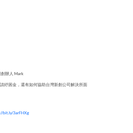
創辦人 Mark
公司申請紓困金，還有如何協助台灣新創公司解決所面
//bit.ly/3arFHXg