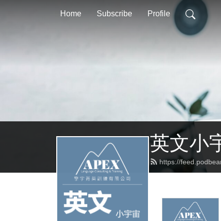
Home
Subscribe
Profile
英文小
https://feed.podbe