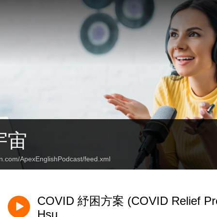
宇宙
an.com/ApexEnglishPodcast/feed.xml
COVID 紓困方案 (COVID Relief P
Hsu