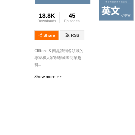
18.8K
45
Downloads
Episodes
Share
RSS
Clifford & 南昆請到各領域的
專家和大家聊聊國際商業趨
勢

主題包羅萬象，有數位行
Show more >>
銷、迷因股票、虛擬貨幣和
區塊鏈等等...

每集15分鐘，透過訪談的解
說和中英對照讓你英文無痛
升級

和老外的聊天內容也不再是
What do you do in your free 
time囉～
