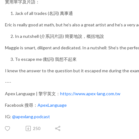
實用單字及片語：
Jack of all trades (名詞) 萬事通
Eric is really good at math, but he’s also a great artist and he’s a very 
In a nutshell (介系詞片語) 簡要地說，概括地說
Maggie is smart, diligent and dedicated. In a nutshell: She’s the perf
To escape me (動詞) 我想不起來
I knew the answer to the question but it escaped me during the exa
----
Apex Language | 擎宇英文：
https://www.apex-lang.com.tw
Facebook 搜尋：
ApexLanguage
IG:
@apexlang.podcast
250