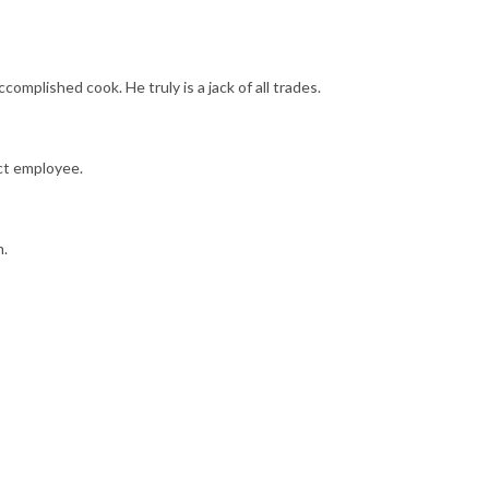
accomplished cook. He truly is a jack of all trades.
ect employee.
m.