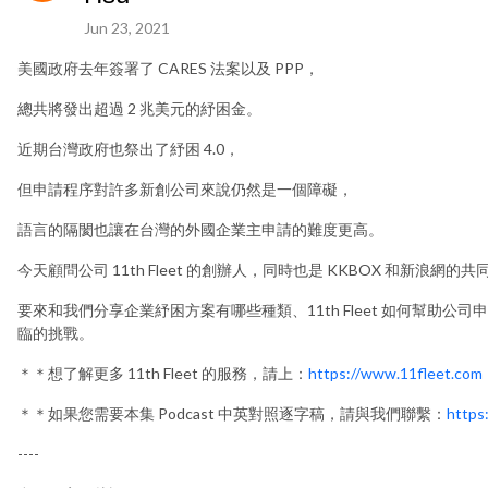
Jun 23, 2021
美國政府去年簽署了 CARES 法案以及 PPP，
總共將發出超過 2 兆美元的紓困金。
近期台灣政府也祭出了紓困 4.0，
但申請程序對許多新創公司來說仍然是一個障礙，
語言的隔閡也讓在台灣的外國企業主申請的難度更高。
今天顧問公司 11th Fleet 的創辦人，同時也是 KKBOX 和新浪網的共同
要來和我們分享企業紓困方案有哪些種類、11th Fleet 如何幫助
臨的挑戰。
＊＊想了解更多 11th Fleet 的服務，請上：
https://www.11fleet.com
＊＊
如果您需要本集 Podcast 中英對照逐字稿，請與我們聯繫：
https:
----